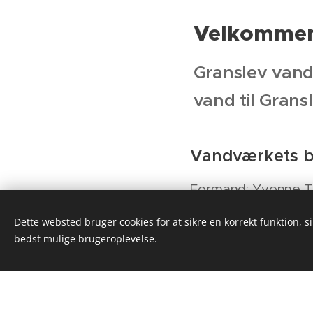
Velkommen 
Granslev vand
vand til Grans
Vandværkets be
Formand: Yvonne T
Dette websted bruger cookies for at sikre en korrekt funktion, s
Kasserer: Eva Kleb
bedst mulige brugeroplevelse.
Vandværksansvarlig
Sekretær: Jens-Erik 