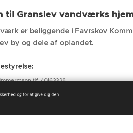
til Granslev vandværks hje
værk er beliggende i Favrskov Komm
lev by og dele af oplandet.
styrelse:
immermann tlf. 40163328
ikkerhed og for at give dig den
erg Andersen tlf. 25679895
: Lars Mørk Andersen tlf. 25305567
Graff tlf. 81719091