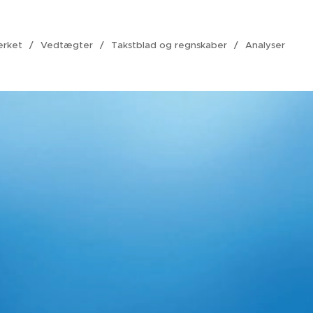
ærket
Vedtægter
Takstblad og regnskaber
Analyser